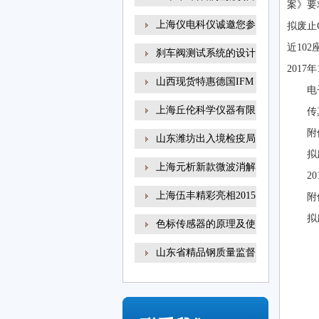
案》要
上海仪电科仪诚邀您参
拟废止
近10
刹车阀测试系统的设计
201
山西现货特惠德国IFM
电
易
上海丘伦科学仪器有限
传
附
山东潍坊出入境检疫局
拟
上海元析新款微波消解
2
上海伍丰精彩亮相2015
附
咗
拟
色标传感器的原理及使
山东省精品钢质量监督