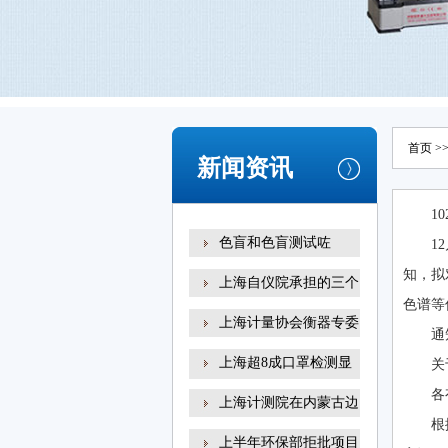
首页
>
新闻资讯
1
色盲和色盲测试咗
1
知，拟
上海自仪院承担的三个
色谱等
上海计量协会衡器专委
通
上海超8成口罩检测显
关
示
各
上海计测院在内蒙古边
根
上半年环保部拒批项目