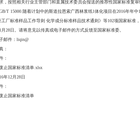
求，按照相关行业主管部门和直属技术委员会报送的推荐性国家标准复审
GB/T 15000.随着计划中的斯道拉恩索广西林浆纸1体化项目在2016年
2座工厂标准样品工作导则 化学成分标准样品技术通则》等102项国家标
7年1月28日。请将意见以传真或电子邮件的方式反馈至国家标准委。
子邮件：liqin@
真：
件：
废止国家标准清单.xlsx
016年12月28日
件：
废止国家标准清单