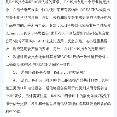
足RoHS指令与REACH法规的要求。 RoHS指令是一个行业特定指
令，在电子电气设备中限制使用某些有害物质;而REACH法规提出
的关于化学品的注册、评估、授权和限制等要求影响包括电子电气
产品在内的几乎所有产品。其次，RoH科思创化装品业务全球负责
人Jane Sum表示：科思创是1家具有80年创新歷史的高科技聚合物
公司S指令不影响REACH法规的适用，反之亦然。若出现重叠要
求，则应适用较严格的要求。另外，在对RoHS指令的定期审查
中，欧盟环境委员会还会对其与REACH法规的一致性进行分析，
以确保RoHS指令与REACH之间的一致性。
Q5：通信络设备是否属于RoHS 2.0管控范围?
A5：是的。RoHS2.0附录I中列出的管控产品共计11类，其中
第三类为IT和电信设备，通信络设备应属于此类别从而需要符合
RoHS要求。另外需要注意，RoHS2.0附录III中的豁免条款7豁免了
用于信号交换、发生和传输以及电信络管理的络基础设施设备的焊
料中的铅。