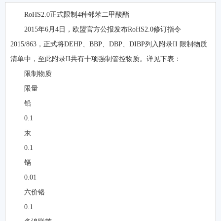
RoHS2.0正式限制4种邻苯二甲酸酯
2015年6月4日，欧盟官方公报发布RoHS2.0修订指令
2015/863，正式将DEHP、BBP、DBP、DIBP列入附录II 限制物质
清单中，至此附录II共有十项强制管控物质。详见下表：
限制物质
限量
铅
0.1
汞
0.1
镉
0.01
六价铬
0.1