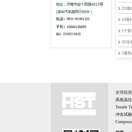
2D
10
5个
3D
3项
友情链接 \
高低温拉
Tensile T
冲击试验
Compressi