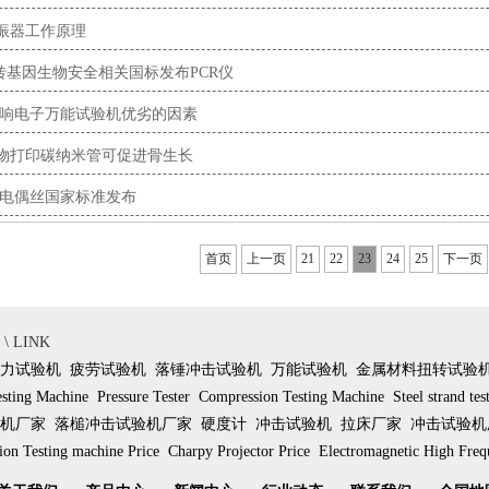
激振器工作原理
项转基因生物安全相关国标发布PCR仪
影响电子万能试验机优劣的因素
生物打印碳纳米管可促进骨生长
热电偶丝国家标准发布
首页
上一页
21
22
23
24
25
下一页
 LINK
力试验机
疲劳试验机
落锤冲击试验机
万能试验机
金属材料扭转试验
esting Machine
Pressure Tester
Compression Testing Machine
Steel strand te
机厂家
落槌冲击试验机厂家
硬度计
冲击试验机
拉床厂家
冲击试验机
on Testing machine Price
Charpy Projector Price
Electromagnetic High Freq